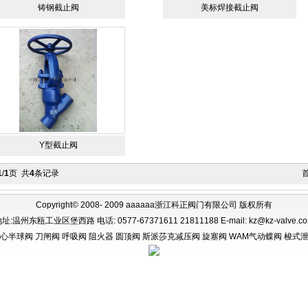
铸钢截止阀
美标焊接截止阀
Y型截止阀
1
/
1
页 共
4
条记录
首
Copyright© 2008- 2009 aaaaaa浙江科正阀门有限公司 版权所有
址:温州东瓯工业区堡西路 电话: 0577-67371611 21811188 E-mail:
kz@kz-valve.c
心半球阀
刀闸阀
呼吸阀
阻火器
圆顶阀
斯派莎克减压阀
旋塞阀
WAM气动蝶阀
梭式