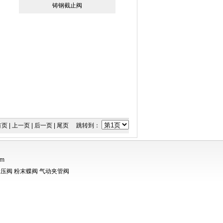
铸钢截止阀
页 | 上一页 | 后一页 | 尾页 跳转到：
om
泄压阀
粉末蝶阀
气动夹管阀