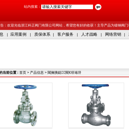
站内搜索：
公告：欢迎光临浙江科正阀门有限公司网站，希望您有好的收获！主导产品为锻钢阀门
息
应用案例
质保体系
客户服务
人才战略
网络营销
|
|
|
|
|
|
的当前位置 :
首页
>
产品信息
> 閾搁挗鎴闃€绯诲垪